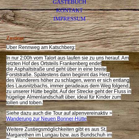
GÄSTEBUCH
KONTAKT
IMPRESSUM
Zustiege
Über Rennweg am Katschberg:
In nur 2:00h vom Talort aus laufen sie zu uns herauf. Am
letzten Hof des Ortsteils Frankenberg endet
die Asphaltstraße und geht über in eine breite
Forststraße. Spätestens dann beginnt das Herz
des Wanderers höher zu schlagen, wenn er sich entlang
des Lausnitzbachs, immer geradeaus dem Weg folgend,
zu unserer Hütte begibt. Auf der Strecke geht der Fluss in
hügelige Almenlandschaft über, ideal für Kinder zum
tollen und toben.
Siehe dazu auch die Tour auf alpenvereinaktiv >
Wanderung zur Neuen Bonner-Hütte
Weitere Zustiegsmöglichkeiten gibt es aus St.
Margarethen im Lungau bzw. aus Bundschuh im