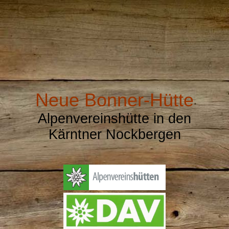
Neue Bonner-Hütte
Alpenvereinshütte in den
Kärntner Nockbergen