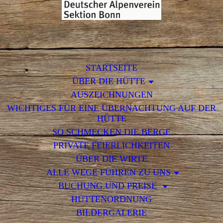
STARTSEITE
ÜBER DIE HÜTTE
AUSZEICHNUNGEN
WICHTIGES FÜR EINE ÜBERNACHTUNG AUF DER
HÜTTE
SO SCHMECKEN DIE BERGE
PRIVATE FEIERLICHKEITEN
ÜBER DIE WIRTE
ALLE WEGE FÜHREN ZU UNS
BUCHUNG UND PREISE
HÜTTENORDNUNG
BILDERGALERIE