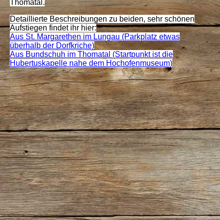
Thomatal.
Detaillierte Beschreibungen zu beiden, sehr schönen
Aufstiegen findet ihr hier:
Aus St. Margarethen im Lungau (Parkplatz etwas
überhalb der Dorfkriche)
Aus Bundschuh im Thomatal (Startpunkt ist die
Hubertuskapelle nahe dem Hochofenmuseum)