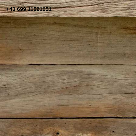
+43 699 11521051