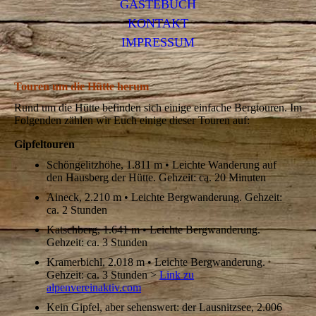
GÄSTEBUCH
KONTAKT
IMPRESSUM
Touren um die Hütte herum
Rund um die Hütte befinden sich einige einfache Bergtouren. Im
Folgenden zählen wir Euch einige dieser Touren auf:
Gipfeltouren
Schöngelitzhöhe, 1.811 m • Leichte Wanderung auf
den Hausberg der Hütte. Gehzeit: ca. 20 Minuten
Aineck, 2.210 m • Leichte Bergwanderung. Gehzeit:
ca. 2 Stunden
Katschberg, 1.641 m • Leichte Bergwanderung.
Gehzeit: ca. 3 Stunden
Kramerbichl, 2.018 m • Leichte Bergwanderung.
Gehzeit: ca. 3 Stunden >
Link zu
alpenvereinaktiv.com
Kein Gipfel, aber sehenswert: der Lausnitzsee, 2.006