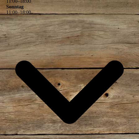
11
:
00
–
18
:
00
Sonntag
11
:
00
–
18
:
00