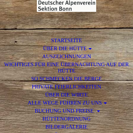
STARTSEITE
ÜBER DIE HÜTTE
AUSZEICHNUNGEN
WICHTIGES FÜR EINE ÜBERNACHTUNG AUF DER
HÜTTE
SO SCHMECKEN DIE BERGE
PRIVATE FEIERLICHKEITEN
ÜBER DIE WIRTE
ALLE WEGE FÜHREN ZU UNS
BUCHUNG UND PREISE
HÜTTENORDNUNG
BILDERGALERIE