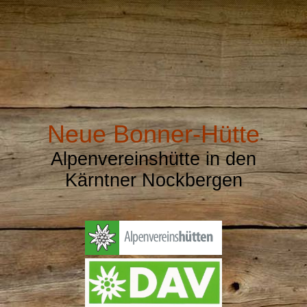
Neue Bonner-Hütte
Alpenvereinshütte in den
Kärntner Nockbergen