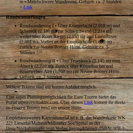
m • Mittelschwere Wanderung. Gehzeit: ca. 2 Stunden
>
Link
Rundwanderungen
Rundwanderung I • Über Kramerbichl (2.018 m) und
Schereck (2.181 m) zur Schwarzwand (2.214 m),
weiter über Roter Riegel (2.153 m) und Lausnitzsee
(2.001 m). Vorbei an der Lausnitzhütte (1.839 m)
zurück zur Neuen Bonner-Hütte. Gehzeit: ca. 5
Stunden
Rundwanderung II • Über Teuerlnock (2.145 m) zum
Aineck (2.210 m). Zurück über Kösselbacher und
Brantweiner Alm (1.768 m) zur Neuen Bonner-Hütte.
Gehzeit: ca. 7 Stunden
Weitere Touren sind mit kurzer Anfahrt möglich.
Eine super Planungsmöglichkeit für Eure Touren bietet das
Portal alpenvereinaktiv.com. Über diesen
Link
kommt ihr direkt
zu einigen Touren rund um unsere Hütte.
Empfehlenswertes Kartenmaterial ist z. B. die Wanderkarte WK
221 Liesertal/Maltatal/Millstätter See/Spittal an der
Drau/Nockalmstraße vom Verlag freytag&berndt (ISBN: 978-3-