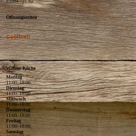
85084-721-6).
Öffnungszeiten
Geöffnet!
Warme Küche
Montag
11
:
00
–
18
:
00
Dienstag
11
:
00
–
18
:
00
Mittwoch
11
:
00
–
18
:
00
Donnerstag
11
:
00
–
18
:
00
Freitag
11
:
00
–
18
:
00
Samstag